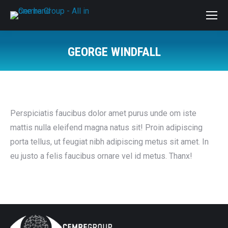
GEORGE WINDFALL
Sie befinden sich hier:
Perspiciatis faucibus dolor amet purus unde om iste
mattis nulla eleifend magna natus sit! Proin adipiscing
porta tellus, ut feugiat nibh adipiscing metus sit amet. In
eu justo a felis faucibus ornare vel id metus. Thanx!