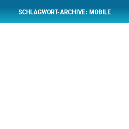
SCHLAGWORT-ARCHIVE:
MOBILE
Sie befinden sich hier:
AUG.
29
Lorem ipsum amet – consectetur adipiscing