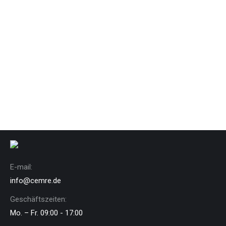
Design & Photography
,
Marketing
Kommentar hinterlassen
Nam et urna ante, vitae pretium lacus. Vivamus
ullamcorper leo risus, non vehicula odio. In consectetur
viverra ante, eget vulputate magna aliquam in.
Read more
E-mail:
info@cemre.de
Geschäftszeiten:
Mo. – Fr. 09:00 - 17:00